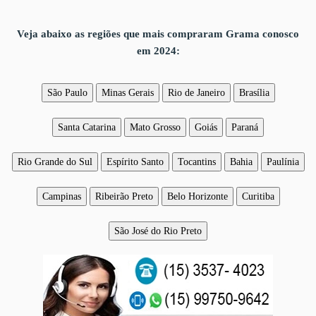
Veja abaixo as regiões que mais compraram Grama conosco
em 2024:
São Paulo
Minas Gerais
Rio de Janeiro
Brasília
Santa Catarina
Mato Grosso
Goiás
Paraná
Rio Grande do Sul
Espírito Santo
Tocantins
Bahia
Paulínia
Campinas
Ribeirão Preto
Belo Horizonte
Curitiba
São José do Rio Preto